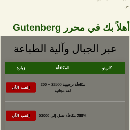
ص
أهلاً بك في محرر Gutenberg
عبر الجبال وآلية الطباعة
كازينو
المكافأة
زيارة
مكافأة ترحيبية 3500$ + 200
إلعب الآن
لفة مجانية
200% مكافأة تصل إلى 3000$
إلعب الآن