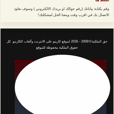
اضغط هنا
وقم بكتابة بياناتك (رقم جوالك او بريدك الالكتروني ) وسوف نعاود
الاتصال بك في اقرب وقت ومعنا الحل لمشكلتك!
حق الملكية©؛2009 - 2026 لموقع كازينو على الانترنت وألعاب الكازينو. كل
حقوق الملكية محفوظة للموقع
افضل اندية الكازينو اون لاين
افضل كازينو لايف
لعبة كرابس
افضل مكافأة كازينو
هل لديك مشكلة الإدمان على القمار ؟