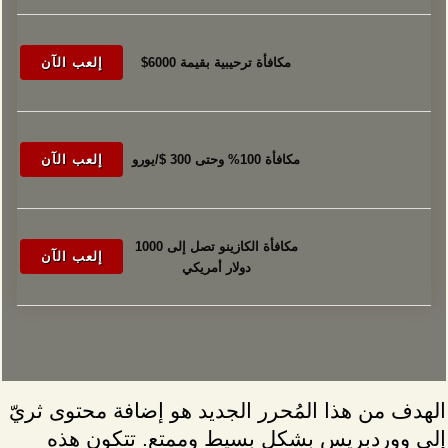
مكافأة ترحيبية بقيمة 6000$
إلعب الآن
مكافأة 100% وحتى 300 $/يورو
إلعب الآن
مكافأة الكازينو تصل إلى 1000
إلعب الآن
دولار أمريكي
الهدف من هذا المُحرر الجديد هو إضافة محتوى ثريّ
إلى ووردبريس بشكل بسيط وممتع. تتكون هذه