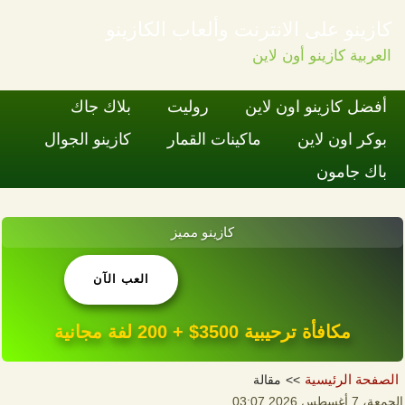
كازينو على الانترنت وألعاب الكازينو
العربية كازينو أون لاين
Skip to content
أفضل كازينو اون لاين
روليت
بلاك جاك
بوكر اون لاين
ماكينات القمار
كازينو الجوال
باك جامون
كازينو مميز
العب الآن
مكافأة ترحيبية 3500$ + 200 لفة مجانية
الصفحة الرئيسية
مقالة
الجمعة، 7 أغسطس 2026 03:07