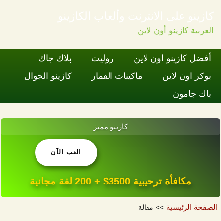
كازينو على الانترنت وألعاب الكازينو
العربية كازينو أون لاين
Skip to content
أفضل كازينو اون لاين
روليت
بلاك جاك
بوكر اون لاين
ماكينات القمار
كازينو الجوال
باك جامون
كازينو مميز
العب الآن
مكافأة ترحيبية 3500$ + 200 لفة مجانية
الصفحة الرئيسية
مقالة