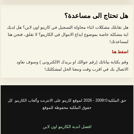
هل تحتاج الى مساعدة؟
هل تقابلك مشكلات اثناء محاولة التسجيل في كازينو اون لاين؟ هل لديك
اية مشكلة خاصة بموضوع ايداع الاموال في الكازينو؟ لا تقلق، فنحن هنا
لمساعدتك!
اضغط هنا
وقم بكتابة بياناتك (رقم جوالك او بريدك الالكتروني ) وسوف نعاود
الاتصال بك في اقرب وقت ومعنا الحل لمشكلتك!
حق الملكية©؛2009 - 2026 لموقع كازينو على الانترنت وألعاب الكازينو. كل
حقوق الملكية محفوظة للموقع
افضل اندية الكازينو اون لاين