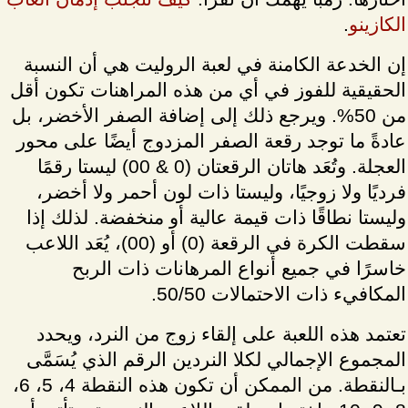
الكازينو
.
إن الخدعة الكامنة في لعبة الروليت هي أن النسبة
الحقيقية للفوز في أي من هذه المراهنات تكون أقل
من 50%. ويرجع ذلك إلى إضافة الصفر الأخضر، بل
عادةً ما توجد رقعة الصفر المزدوج أيضًا على محور
العجلة. وتُعَد هاتان الرقعتان (0 & 00) ليستا رقمًا
فرديًا ولا زوجيًا، وليستا ذات لون أحمر ولا أخضر،
وليستا نطاقًا ذات قيمة عالية أو منخفضة. لذلك إذا
سقطت الكرة في الرقعة (0) أو (00)، يُعَد اللاعب
خاسرًا في جميع أنواع المرهانات ذات الربح
المكافيء ذات الاحتمالات 50/50.
تعتمد هذه اللعبة على إلقاء زوج من النرد، ويحدد
المجموع الإجمالي لكلا النردين الرقم الذي يُسَمَّى
بـالنقطة. من الممكن أن تكون هذه النقطة 4، 5، 6،