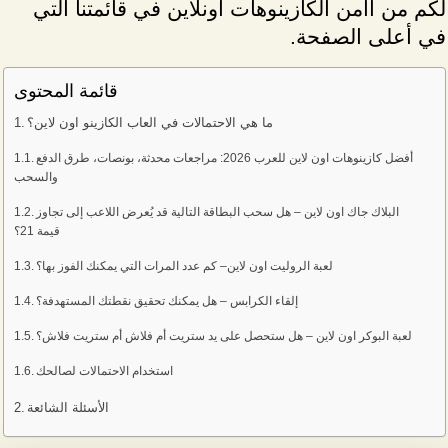
لكم من أأمن الكازينوهات أونلاين في قائمتنا التي
في أعلى الصفحة.
قائمة المحتوى
ما هي الاحتمالات في العاب الكازينو اون لاين؟
أفضل كازينوهات اون لاين للعرب 2026: مراجعات محدثة، بونصات، طرق الدفع
والسحب
البلاك جاك اون لاين – هل سحب البطاقة التالية قد يُعرض اللاعب إلى تجاوز
قيمة 21؟
لعبة الروليت اون لاين– كم عدد المرات التي يمكنك الفوز بها؟
إلقاء الكرابس – هل يمكنك تحقيق نقطتك المستهدفة؟
لعبة البوكر اون لاين – هل ستحصل على يد ستريت أم فلاش أم ستريت فلاش؟
استخدام الاحتمالات لصالحك
الأسئلة الشائعة