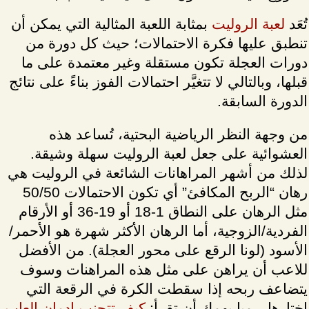
تُعَد
لعبة الروليت
بمثابة اللعبة المثالية التي يمكن أن
تنطبق عليها فكرة الاحتمالات؛ حيث كل دورة من
دورات العجلة تكون مستقلة وغير معتمدة على ما
قبلها، وبالتالي لا تتغيَّر احتمالات الفوز بناءً على نتائج
الدورة السابقة.
من وجهة النظر الرياضية البحتية، تُساعد هذه
العشوائية على جعل لعبة الروليت سهلة وشيقة.
لذلك من أشهر المراهانات الشائعة في الروليت هي
رهان “الربح المكافئ” أي تكون الاحتمالات 50/50
مثل الرهان على النطاق 1-18 أو 19-36 أو الأرقام
الفردية/الزوجية، أما الرهان الأكثر شهرة هو الأحمر/
الأسود (لونا الرقع على محور العجلة). من الأفضل
للاعب أن يراهن على مثل هذه المراهنات وسوف
يتضاعف ربحه إذا سقطت الكرة في الرقعة التي
اختارها. رمبا يهمك أن تقرأ:
كيف تتجنب إدمان العاب