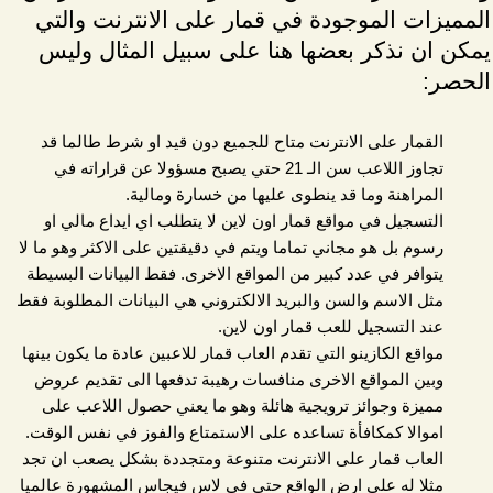
المميزات الموجودة في قمار على الانترنت والتي
يمكن ان نذكر بعضها هنا على سبيل المثال وليس
الحصر:
القمار على الانترنت متاح للجميع دون قيد او شرط طالما قد
تجاوز اللاعب سن الـ 21 حتي يصبح مسؤولا عن قراراته في
المراهنة وما قد ينطوى عليها من خسارة ومالية.
التسجيل في مواقع قمار اون لاين لا يتطلب اي ايداع مالي او
رسوم بل هو مجاني تماما ويتم في دقيقتين على الاكثر وهو ما لا
يتوافر في عدد كبير من المواقع الاخرى. فقط البيانات البسيطة
مثل الاسم والسن والبريد الالكتروني هي البيانات المطلوبة فقط
عند التسجيل للعب قمار اون لاين.
مواقع الكازينو التي تقدم العاب قمار للاعبين عادة ما يكون بينها
وبين المواقع الاخرى منافسات رهيبة تدفعها الى تقديم عروض
مميزة وجوائز ترويجية هائلة وهو ما يعني حصول اللاعب على
اموالا كمكافأة تساعده على الاستمتاع والفوز في نفس الوقت.
العاب قمار على الانترنت متنوعة ومتجددة بشكل يصعب ان تجد
مثلا له على ارض الواقع حتى في لاس فيجاس المشهورة عالميا