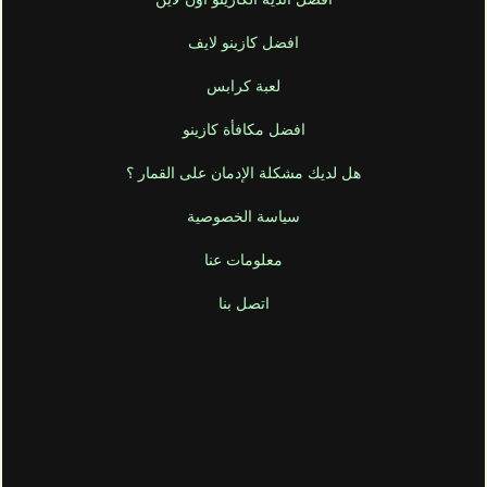
افضل كازينو لايف
لعبة كرابس
افضل مكافأة كازينو
هل لديك مشكلة الإدمان على القمار ؟
سياسة الخصوصية
الآن على مكافآت الكازينو السرية
عبر البريد الإلكتروني
معلومات عنا
 الإلكتروني
اتصل بنا