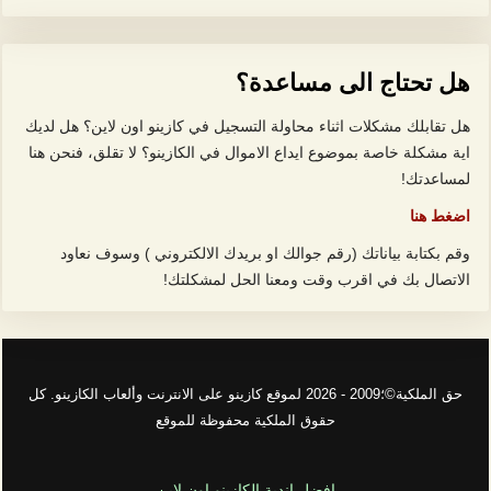
هل تحتاج الى مساعدة؟
هل تقابلك مشكلات اثناء محاولة التسجيل في كازينو اون لاين؟ هل لديك
اية مشكلة خاصة بموضوع ايداع الاموال في الكازينو؟ لا تقلق، فنحن هنا
لمساعدتك!
اضغط هنا
وقم بكتابة بياناتك (رقم جوالك او بريدك الالكتروني ) وسوف نعاود
الاتصال بك في اقرب وقت ومعنا الحل لمشكلتك!
حق الملكية©؛2009 - 2026 لموقع كازينو على الانترنت وألعاب الكازينو. كل
حقوق الملكية محفوظة للموقع
افضل اندية الكازينو اون لاين