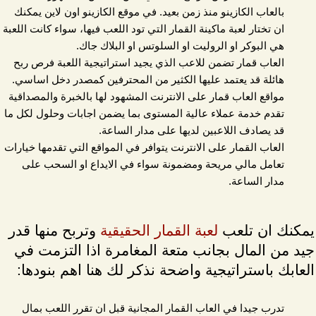
بالعاب الكازينو منذ زمن بعيد. في موقع الكازينو اون لاين يمكنك
ان تختار لعبة ماكينة القمار التي تود اللعب فيها، سواء كانت اللعبة
هي البوكر او الروليت او السلوتس او البلاك جاك.
العاب قمار تضمن للاعب الذي يجيد استراتيجية اللعبة فرص ربح
هائلة قد يعتمد عليها الكثير من المحترفين كمصدر دخل اساسي.
مواقع العاب قمار على الانترنت المشهود لها بالخبرة والمصداقية
تقدم خدمة عملاء عالية المستوى بما يضمن اجابات وحلول لكل ما
قد يصادف اللاعبين لديها على مدار الساعة.
العاب القمار على الانترنت يتوافر في المواقع التي تقدمها خيارات
تعامل مالي مريحة ومضمونة سواء في الايداع او السحب على
مدار الساعة.
يمكنك ان تلعب
لعبة القمار الحقيقية
وتربح منها قدر
جيد من المال بجانب متعة المغامرة اذا التزمت في
العابك باستراتيجية واضحة نذكر لك هنا اهم بنودها:
تدرب جيدا في العاب القمار المجانية قبل ان تقرر اللعب بمال