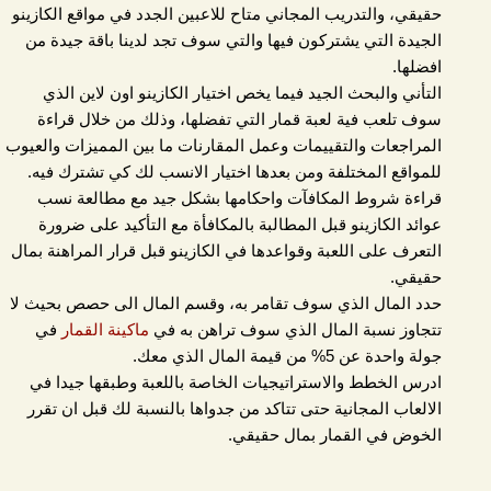
حقيقي، والتدريب المجاني متاح للاعبين الجدد في مواقع الكازينو
الجيدة التي يشتركون فيها والتي سوف تجد لدينا باقة جيدة من
افضلها.
التأني والبحث الجيد فيما يخص اختيار الكازينو اون لاين الذي
سوف تلعب فية لعبة قمار التي تفضلها، وذلك من خلال قراءة
المراجعات والتقييمات وعمل المقارنات ما بين المميزات والعيوب
للمواقع المختلفة ومن بعدها اختيار الانسب لك كي تشترك فيه.
قراءة شروط المكافآت واحكامها بشكل جيد مع مطالعة نسب
عوائد الكازينو قبل المطالبة بالمكافأة مع التأكيد على ضرورة
التعرف على اللعبة وقواعدها في الكازينو قبل قرار المراهنة بمال
حقيقي.
حدد المال الذي سوف تقامر به، وقسم المال الى حصص بحيث لا
ماكينة القمار
تتجاوز نسبة المال الذي سوف تراهن به في
في
جولة واحدة عن 5% من قيمة المال الذي معك.
ادرس الخطط والاستراتيجيات الخاصة باللعبة وطبقها جيدا في
الالعاب المجانية حتى تتاكد من جدواها بالنسبة لك قبل ان تقرر
الخوض في القمار بمال حقيقي.