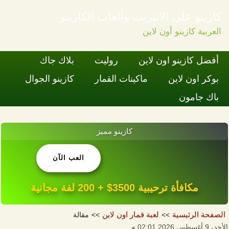
كازينو على الانترنت وألعاب الكازينو
العربية كازينو أون لاين
Skip to content
أفضل كازينو اون لاين
روليت
بلاك جاك
بوكر اون لاين
ماكينات القمار
كازينو الجوال
باك جامون
كازينو مميز
العب الآن
مكافأة ترحيبية 3500$ + 200 لفة مجانية
الصفحة الرئيسية
لعبة قمار اون لاين
مقالة
الأحد، 9 أغسطس 2026 02:01 م