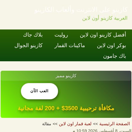
كازينو على الانترنت وألعاب الكازينو
العربية كازينو أون لاين
Skip to content
أفضل كازينو اون لاين
روليت
بلاك جاك
بوكر اون لاين
ماكينات القمار
كازينو الجوال
باك جامون
كازينو مميز
العب الآن
مكافأة ترحيبية 3500$ + 200 لفة مجانية
الصفحة الرئيسية
لعبة قمار اون لاين
مقالة
السبت، 8 أغسطس 2026 10:59 م