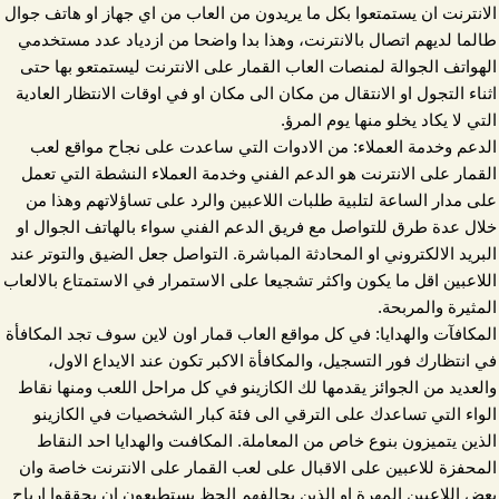
الانترنت ان يستمتعوا بكل ما يريدون من العاب من اي جهاز او هاتف جوال
طالما لديهم اتصال بالانترنت، وهذا بدا واضحا من ازدياد عدد مستخدمي
الهواتف الجوالة لمنصات العاب القمار على الانترنت ليستمتعو بها حتى
اثناء التجول او الانتقال من مكان الى مكان او في اوقات الانتظار العادية
التي لا يكاد يخلو منها يوم المرؤ.
الدعم وخدمة العملاء: من الادوات التي ساعدت على نجاح مواقع لعب
القمار على الانترنت هو الدعم الفني وخدمة العملاء النشطة التي تعمل
على مدار الساعة لتلبية طلبات اللاعبين والرد على تساؤلاتهم وهذا من
خلال عدة طرق للتواصل مع فريق الدعم الفني سواء بالهاتف الجوال او
البريد الالكتروني او المحادثة المباشرة. التواصل جعل الضيق والتوتر عند
اللاعبين اقل ما يكون واكثر تشجيعا على الاستمرار في الاستمتاع بالالعاب
المثيرة والمربحة.
المكافآت والهدايا: في كل مواقع العاب قمار اون لاين سوف تجد المكافأة
في انتظارك فور التسجيل، والمكافأة الاكبر تكون عند الايداع الاول،
والعديد من الجوائز يقدمها لك الكازينو في كل مراحل اللعب ومنها نقاط
الواء التي تساعدك على الترقي الى فئة كبار الشخصيات في الكازينو
الذين يتميزون بنوع خاص من المعاملة. المكافىت والهدايا احد النقاط
المحفزة للاعبين على الاقبال على لعب القمار على الانترنت خاصة وان
بعض اللاعبين المهرة او الذين يحالفهم الحظ يستطيعون ان يحققوا ارباح