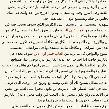
المغامرة والاثارة في اللعبة، وكل هذا دون حرج او طلب مساعده من
الغير او الرهان بمال حقيقي في مرحلة التعليم، بل تتعلم كل ما يخص
اللعبة وفي اسرع وقت وبالمجان، وبدون احراج من احد وانت في بيتك
تجلس براحتك وتستمتع دون ان يضايقك احد.
سهولة التسجيل: ما ان تستقر على الكازينو الذي سوف تسجل فيه كي
قمار على النت
تلعب ما تريد من
، فلن تستغرق عمليه التسجيل اكثر من 3
دقائق، وبعدها يمكنك الدخول الى كل ما تريد من العاب دون قيد او شرط،
بل والاروع من ذلك يقدم لك الكازينو مكافأة تسجيل قد تكون لعب مجاني
لعدد من المرات، او مكافأة مالية تستخدمها في مراهناتك التعليمية.
العاب قمار اون لاين
التنوع والتوافر: كل ما تريد من
سوف تجده في
الكازينو خاصة إذا اخترت احد اندية الكازينو التي نوصي بها، فمواقع
الكازينو العالمية والتي تعمل منذ عشرا السنين لديها كم هائل من الالعاب
التقليدية والمشهورة والتي تضمن لك ان تجد ما تريد من العاب، كما ان
اللعب في الكازينو متاح لك كل الوقت، وهو ما يتناسب مع ظروف حياتك
العادية بشكل يسمح لك أن تلعب وتستمتع وتربح في الوقت الذي تريده
انت، في لعب القمار على الانترنت لن تكون مجبرا على لعب نوع معين
من الالعاب، ولن تكون مجبرا على اللعب في وقت معين لاغلاق الكازينو
في الاوقات الاخرى، بل تلعب ما تريد وقتما تريد!
تنوع منصات الالعاب: بات من الممكن لكل محبي لعب القمار على