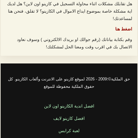
هل تقابلك مشكلات اثناء محاولة التسجيل في كازينو اون لاين؟ هل لديك
اية مشكلة خاصة بموضوع ايداع الاموال في الكازينو؟ لا تقلق، فنحن هنا
لمساعدتك!
اضغط هنا
وقم بكتابة بياناتك (رقم جوالك او بريدك الالكتروني ) وسوف نعاود
الاتصال بك في اقرب وقت ومعنا الحل لمشكلتك!
حق الملكية©؛2009 - 2026 لموقع كازينو على الانترنت وألعاب الكازينو. كل
حقوق الملكية محفوظة للموقع
افضل اندية الكازينو اون لاين
افضل كازينو لايف
لعبة كرابس