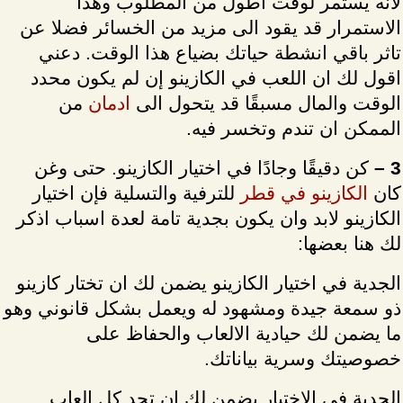
لانه يستمر لوقت اطول من المطلوب وهذا
الاستمرار قد يقود الى مزيد من الخسائر فضلا عن
تاثر باقي انشطة حياتك بضياع هذا الوقت. دعني
اقول لك ان اللعب في الكازينو إن لم يكون محدد
الوقت والمال مسبقًا قد يتحول الى
ادمان
من
الممكن ان تندم وتخسر فيه.
3 –
كن دقيقًا وجادًا في اختيار الكازينو. حتى وغن
كان
الكازينو في قطر
للترفية والتسلية فإن اختيار
الكازينو لابد وان يكون بجدية تامة لعدة اسباب اذكر
لك هنا بعضها:
الجدية في اختيار الكازينو يضمن لك ان تختار كازينو
ذو سمعة جيدة ومشهود له ويعمل بشكل قانوني وهو
ما يضمن لك حيادية الالعاب والحفاظ على
خصوصيتك وسرية بياناتك.
الجدية في الاختيار يضمن لك ان تجد كل العاب