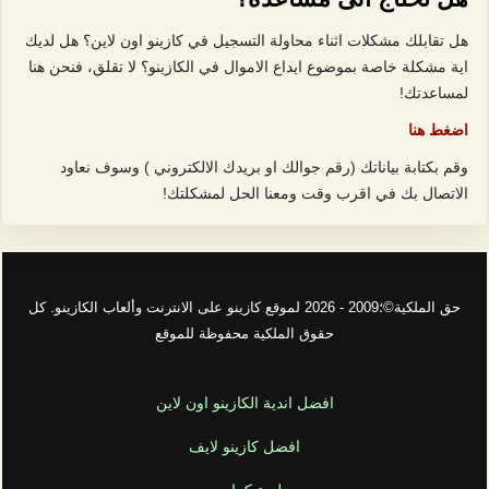
هل تقابلك مشكلات اثناء محاولة التسجيل في كازينو اون لاين؟ هل لديك
اية مشكلة خاصة بموضوع ايداع الاموال في الكازينو؟ لا تقلق، فنحن هنا
لمساعدتك!
اضغط هنا
وقم بكتابة بياناتك (رقم جوالك او بريدك الالكتروني ) وسوف نعاود
الاتصال بك في اقرب وقت ومعنا الحل لمشكلتك!
حق الملكية©؛2009 - 2026 لموقع كازينو على الانترنت وألعاب الكازينو. كل
حقوق الملكية محفوظة للموقع
افضل اندية الكازينو اون لاين
افضل كازينو لايف